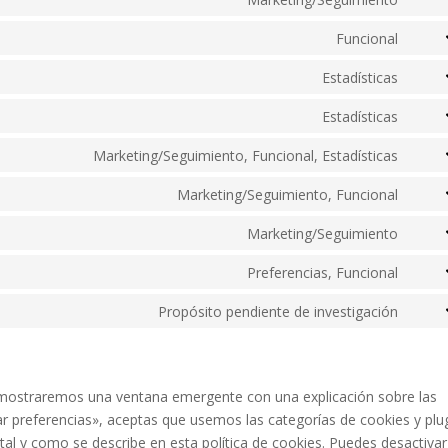
googl
them
Cons
servi
fonts
to
Funcional
googl
Cons
servi
recap
to
Estadísticas
googl
Cons
servi
map
to
Estadísticas
comp
Cons
servi
to
Marketing/Seguimiento, Funcional, Estadísticas
googl
Cons
servi
analy
to
Marketing/Seguimiento, Funcional
vime
Cons
servi
to
Marketing/Seguimiento
yout
Cons
servi
to
Preferencias, Funcional
face
Cons
servi
to
Propósito pendiente de investigación
inst
Cons
servi
to
what
servi
vario
e mostraremos una ventana emergente con una explicación sobre las
r preferencias», aceptas que usemos las categorías de cookies y plu
al y como se describe en esta política de cookies. Puedes desactivar