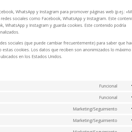
cebook, WhatsApp y Instagram para promover páginas web (p.ej.: «
) en redes sociales como Facebook, WhatsApp y Instagram. Este conten
k, WhatsApp y Instagram y guarda cookies. Este contenido podría
nalizados.
s redes sociales (que puede cambiar frecuentemente) para saber que h
o estas cookies. Los datos que reciben son anonimizados lo máximo
 ubicados en los Estados Unidos.
Funcional
Cons
to
Funcional
Cons
servi
to
Marketing/Seguimiento
word
Cons
servi
to
Marketing/Seguimiento
divi-
Cons
servi
(eleg
to
Marketing/Seguimiento