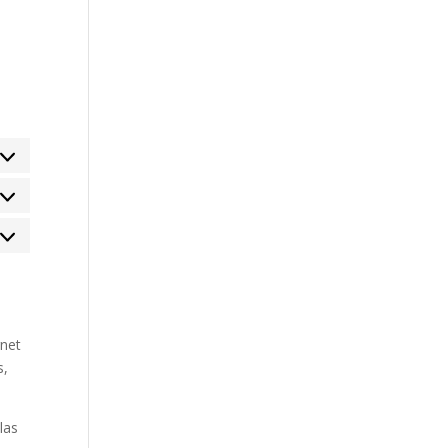
tadísticas
rketing
rnet
s,
las