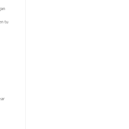
gan
en tu
ear