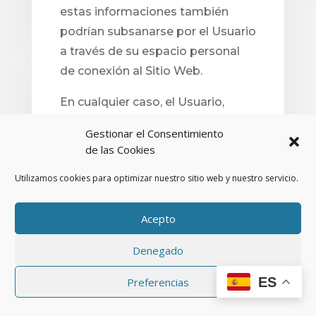
estas informaciones también
podrían subsanarse por el Usuario
a través de su espacio personal
de conexión al Sitio Web.
En cualquier caso, el Usuario,
antes de hacer clic en «Envío de
Gestionar el Consentimiento
Pago», tiene acceso al espacio,
de las Cookies
carrito, o cesta donde se van
Utilizamos cookies para optimizar nuestro sitio web y nuestro servicio.
anotando sus solicitudes de
compra y puede hacer
Acepto
modificaciones.
Denegado
De igual forma, se remite al
Usuario a consultar el Aviso Legal
ES
Preferencias
y Condiciones Generales de Uso
para recabar más información